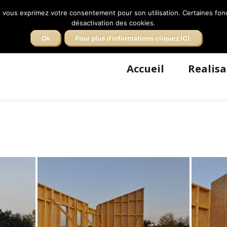
Facebook
FA
 vous exprimez votre consentement pour son utilisation. Certaines fonc
désactivation des cookies.
Ok
Pour plus d'informations cliquez ICI.
Accueil
Realisa