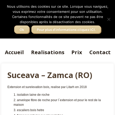
Facebook
FAQ
Qui Sommes Nous
Partenaires
Nous utilisons des cookies sur ce site. Lorsque vous naviguez,
vous exprimez votre consentement pour son utilisation.
Francaise
Certaines fonctionnalités de ce site peuvent ne pas être
Litarh.ro
disponibles après la désactivation des cookies.
Italiano
Maisons Bois Roumanie
Ok
Pour plus d'informations cliquez ICI.
Accueil
Realisations
Prix
Contact
Suceava – Zamca (RO)
Extension et surelevation bois, realise par Litarh en 2018
isolation laine de roche
anvelope fibre de roche pour l´extension et pour le rest de la
maison
escaliers bois hetre